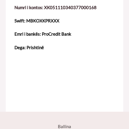
Numri i kontos: XK051110340377000168
Swift: MBKOXKPRXXX
Emri i bankës: ProCredit Bank
Dega: Prishtinë
Feature Two
Feature Three
Ballina