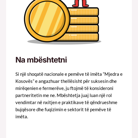
Na mbështetni
Si një shoqatë nacionale e pemëve të imëta “Mjedra e
Kosovës” e angazhuar thellësisht për suksesin dhe
mirëqenien e fermerëve, ju ftojmë të konsideroni
partneritetin me ne. Mbështetja juaj luan një rol
vendimtar në nxitjen e praktikave të qëndrueshme
bujqësore dhe fuqizimin e sektorit të pemëve të
imëta.
Feature One