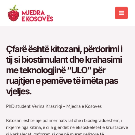
Skip
to
Main
content
Men
Çfarë është kitozani, përdorimi i
tij si biostimulant dhe krahasimi
me teknologjinë “ULO” për
ruajtjen e pemëve të imëta pas
vjeljes.
PhD student Verina Krasniqi – Mjedra e Kosoves
Kitozani është një polimer natyral dhe i biodegradueshëm, i
nxjerrë nga kitina, e cila gjendet në eksoskeletet e krustaceve
si karkalecat, gaforret, si dhe në muret qelizore të