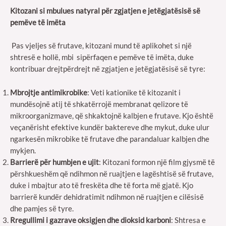
Kitozani si mbulues natyral për zgjatjen e jetëgjatësisë së
pemëve të imëta
Pas vjeljes së frutave, kitozani mund të aplikohet si një
shtresë e hollë, mbi sipërfaqen e pemëve të imëta, duke
kontribuar drejtpërdrejt në zgjatjen e jetëgjatësisë së tyre:
Mbrojtje antimikrobike
: Veti kationike të kitozanit i
mundësojnë atij të shkatërrojë membranat qelizore të
mikroorganizmave, që shkaktojnë kalbjen e frutave. Kjo është
veçanërisht efektive kundër baktereve dhe mykut, duke ulur
ngarkesën mikrobike të frutave dhe parandaluar kalbjen dhe
mykjen.
Barrierë për humbjen e ujit
: Kitozani formon një film gjysmë të
përshkueshëm që ndihmon në ruajtjen e lagështisë së frutave,
duke i mbajtur ato të freskëta dhe të forta më gjatë. Kjo
barrierë kundër dehidratimit ndihmon në ruajtjen e cilësisë
dhe pamjes së tyre.
Rregullimi i gazrave oksigjen dhe dioksid karboni
: Shtresa e