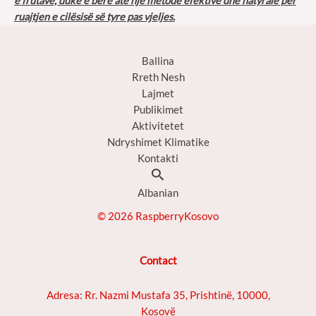
e frutave, duke e bërë atë një metodë efektive dhe natyrale për
ruajtjen e cilësisë së tyre pas vjeljes.
Ballina
Rreth Nesh
Lajmet
Publikimet
Aktivitetet
Ndryshimet Klimatike
Kontakti
Search
Albanian
© 2026 RaspberryKosovo
Contact
Adresa: Rr. Nazmi Mustafa 35, Prishtinë, 10000,
Kosovë