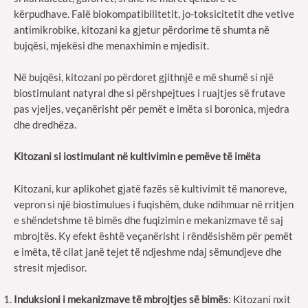
kërpudhave. Falë biokompatibilitetit, jo-toksicitetit dhe vetive
antimikrobike, kitozani ka gjetur përdorime të shumta në
bujqësi, mjekësi dhe menaxhimin e mjedisit.
Në bujqësi, kitozani po përdoret gjithnjë e më shumë si një
biostimulant natyral dhe si përshpejtues i ruajtjes së frutave
pas vjeljes, veçanërisht për pemët e imëta si boronica, mjedra
dhe dredhëza.
Kitozani si iostimulant në kultivimin e pemëve të imëta
Kitozani, kur aplikohet gjatë fazës së kultivimit të manoreve,
vepron si një biostimulues i fuqishëm, duke ndihmuar në rritjen
e shëndetshme të bimës dhe fuqizimin e mekanizmave të saj
mbrojtës. Ky efekt është veçanërisht i rëndësishëm për pemët
e imëta, të cilat janë tejet të ndjeshme ndaj sëmundjeve dhe
stresit mjedisor.
Induksioni i mekanizmave të mbrojtjes së bimës
: Kitozani nxit