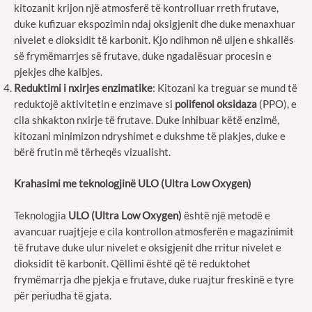
kitozanit krijon një atmosferë të kontrolluar rreth frutave,
duke kufizuar ekspozimin ndaj oksigjenit dhe duke menaxhuar
nivelet e dioksidit të karbonit. Kjo ndihmon në uljen e shkallës
së frymëmarrjes së frutave, duke ngadalësuar procesin e
pjekjes dhe kalbjes.
Reduktimi i nxirjes enzimatike
: Kitozani ka treguar se mund të
reduktojë aktivitetin e enzimave si
polifenol oksidaza
(PPO), e
cila shkakton nxirje të frutave. Duke inhibuar këtë enzimë,
kitozani minimizon ndryshimet e dukshme të plakjes, duke e
bërë frutin më tërheqës vizualisht.
Krahasimi me teknologjinë ULO (Ultra Low Oxygen)
Teknologjia
ULO (Ultra Low Oxygen)
është një metodë e
avancuar ruajtjeje e cila kontrollon atmosferën e magazinimit
të frutave duke ulur nivelet e oksigjenit dhe rritur nivelet e
dioksidit të karbonit. Qëllimi është që të reduktohet
frymëmarrja dhe pjekja e frutave, duke ruajtur freskinë e tyre
për periudha të gjata.