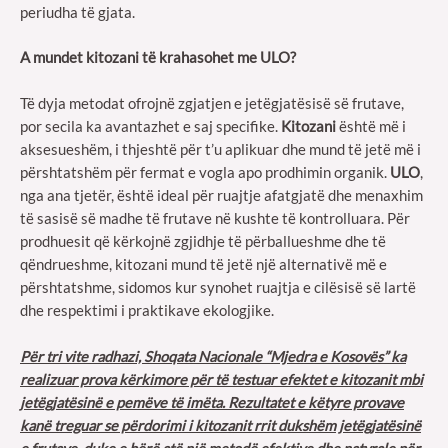
periudha të gjata.
A mundet kitozani të krahasohet me ULO?
Të dyja metodat ofrojnë zgjatjen e jetëgjatësisë së frutave,
por secila ka avantazhet e saj specifike.
Kitozani
është më i
aksesueshëm, i thjeshtë për t’u aplikuar dhe mund të jetë më i
përshtatshëm për fermat e vogla apo prodhimin organik.
ULO
,
nga ana tjetër, është ideal për ruajtje afatgjatë dhe menaxhim
të sasisë së madhe të frutave në kushte të kontrolluara. Për
prodhuesit që kërkojnë zgjidhje të përballueshme dhe të
qëndrueshme, kitozani mund të jetë një alternativë më e
përshtatshme, sidomos kur synohet ruajtja e cilësisë së lartë
dhe respektimi i praktikave ekologjike.
Për tri vite radhazi, Shoqata Nacionale “Mjedra e Kosovës” ka
realizuar prova kërkimore për të testuar efektet e kitozanit mbi
jetëgjatësinë e pemëve të imëta. Rezultatet e këtyre provave
kanë treguar se përdorimi i kitozanit rrit dukshëm jetëgjatësinë