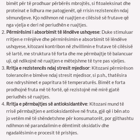
bimët për të prodhuar përbërës mbrojtës, si fitoaleksinat dhe
proteinat e lidhura me patogjenët, që rrisin rezistencën ndaj
sëmundjeve. Kjo ndihmon në ruajtjen e cilësisë së frutave që
nga vjelja e deri në periudhën e ruajtjes.
Përmirësimi i absorbimit të lëndëve ushqyese
: Duke stimuluar
rritjen e rrënjëve dhe përmirësimin e absorbimit të lëndëve
ushqyese, kitozani kontribon në zhvillimin e frutave të cilësisë
së lartë, me struktura të forta dhe me përmbajtje të balancuar
uji, që ndikojnë në ruajtjen e mëtejshme të tyre pas vjeljes.
Rritja e rezistencës ndaj stresit mjedisor
: Kitozani përmirëson
tolerancën e bimëve ndaj stresit mjedisor, si p.sh., thatësira
ose ndryshimet e papritura të temperaturës. Bimët e forta
prodhojnë fruta më të fortë, që rezistojnë më mirë gjatë
periudhës së ruajtjes.
Rritja e përmbajtjes së antioksidantëve
: Kitozani mund të
rrisë përmbajtjen e antioksidantëve në fruta, gjë që i bën ato
jo vetëm më të shëndetshme për konsumatorët, por gjithashtu
ndihmon në parandalimin e dëmtimit oksidativ dhe
ngadalësimin e procesit të prishjes.