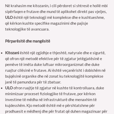
Në krahasim me kitozanin, i cili përdoret si shtresë e hollë mbi
sipërfaqen e frutave dhe mund të aplikohet direkt pas vjeljes,
ULO
është një teknologji më komplekse dhe e kushtueshme,
që kërkon kushte specifike magazinimi dhe pajisje
teknologjike të avancuara.
Përparësitë dhe mangësitë
Kitozani
është një zgjidhje e thjeshtë, natyrale dhe e sigurtë,
që ofron një metodë efektive për të zgjatur jetëgjatësinë e
pemëve të imëta duke luftuar mikroorganizmat dhe duke
ruajtur cilësinë e frutave. Ai është veçanërisht i dobishëm në
bujqësinë organike dhe në zonat ku teknologjitë komplekse
janë të pamundura për të zbatuar.
ULO
ofron ruajtje të zgjatur në kushte të kontrolluara, duke
minimizuar proceset fiziologjike të frutave, por kërkon
investime të mëdha në infrastrukturë dhe menaxhim të
kujdesshëm. Kjo metodë është më e përshtatshme për
prodhuesit e mëdhenj dhe për frutat që duhen magazinuar për