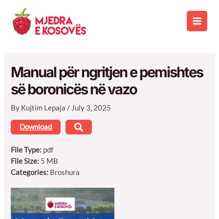
Skip
to
Main
content
Men
Manual për ngritjen e pemishtes
së boronicës në vazo
By
Kujtim Lepaja
/
July 3, 2025
Download
File Type:
pdf
File Size:
5 MB
Categories:
Broshura