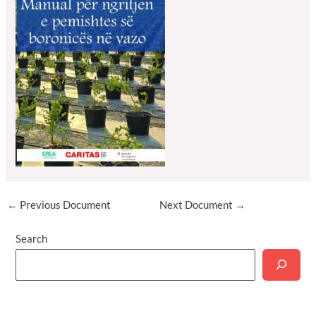
Post
←
Previous Document
Next Document
→
navigation
Search